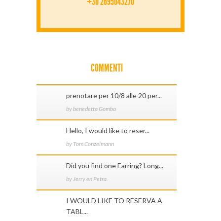
+30 2695043270
COMMENTI
prenotare per 10/8 alle 20 per...
by benedetta Gomba
Hello, I would like to reser...
by Tom Conzelmann
Did you find one Earring? Long...
by Jerry en Petra.
I WOULD LIKE TO RESERVA A
TABL...