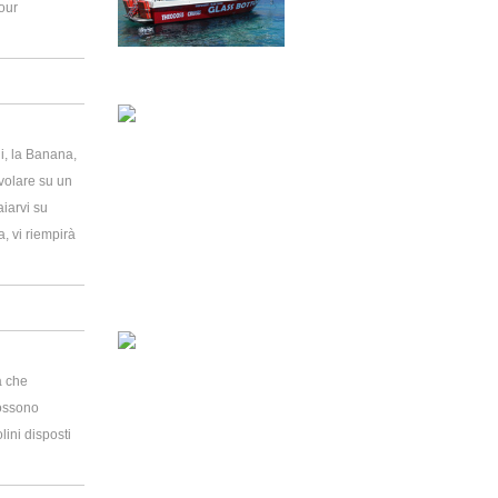
tour
ni, la Banana,
 volare su un
aiarvi su
a, vi riempirà
à che
possono
lini disposti