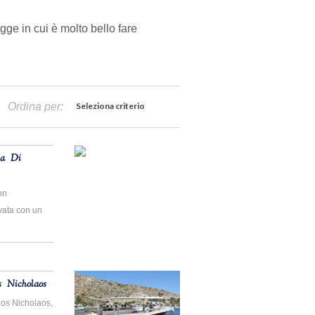
gge in cui è molto bello fare
Ordina per:
Seleziona criterio
ia Di
on
ivata con un
s Nicholaos
ios Nicholaos,