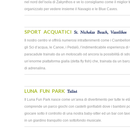
nel nord del‘isola di Zakynthos e ve lo consigliamo come il miglior 
organizzato per vedere insieme il Navagio e le Blue Caves.
SPORT ACQUATICI
St. Nicholas Beach, Vassilikos
Il nostro centro vi offrirà numerosi intrattenimenti come i Ciambello
gli Sci d‘acqua, le Canoe, i Pedalò, l’indimenticabile esperienza di
paracadute trainato da un motoscafo od ancora la possibilità di sdr
un’enorme piattaforma gialla (detta fly fish) che, trainata da un barc
di adrenalina.
LUNA FUN PARK
Tsilivì
Il Luna Fun Park nasce come un’area di divertimento per tutte le et
comprende un parco giochi con castelli gonfiabili dove i bambini 
giocare sotto il controllo di una nostra baby-sitter ed un bar con tavo
in un giardino tranquillo con sottofondo musicale.