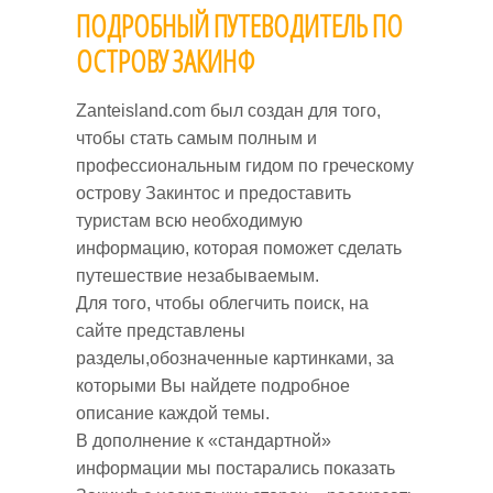
КУЛЬТУРА
6 - Бочали
Кемпинг
Магазины и местное производство
Карта морского парка
Закинтос
ПОДРОБНЫЙ ПУТЕВОДИТЕЛЬ ПО
ОСТРОВУ ЗАКИНФ
МАРШРУТЫ
7 - Синие пещеры
Бары
Черепахи Каретта-Каретта
Аликес
История закинфа
Zanteisland.com был создан для того,
8 - Ночная жизнь
Прокат лодок автомобилей
Острова Строфадес
Аргаси
Музеи
Навагио и западное побережье
чтобы стать самым полным и
мотоциклов
профессиональным гидом по греческому
9 - Геракаса
Каламаки
Церкви и монастыри
Южный Залив
острову Закинтос и предоставить
туристам всю необходимую
10 - Камбион
Лимни Кери
Памятники
Окрестности Кери и Остров
информацию, которая поможет сделать
Марафониси
путешествие незабываемым.
Для того, чтобы облегчить поиск, на
Лаганас
Исторические места
сайте представлены
Вассиликос и Юг Острова
разделы,обозначенные картинками, за
Циливи
которыми Вы найдете подробное
Голубые пещеры и север
описание каждой темы.
Василикос
В дополнение к «стандартной»
Между Аликесом и Циливи
информации мы постарались показать
Волиме