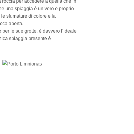
a roccia per accedere a quella che in
che una spiaggia è un vero e proprio
i le sfumature di colore e la
occa aperta.
e per le sue grotte, è davvero l’ideale
unica spiaggia presente è