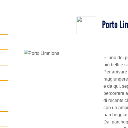
Porto Li
E’ uno dei p
più belli e s
Per arrivar
raggiungere
e da qui, se
percorrere a
di recente c
con un ampi
parcheggiare
Dal parcheg