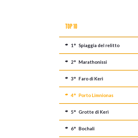
TOP 10
1° Spiaggia del relitto
2° Marathonissi
3° Faro di Kerì
4° Porto Limnionas
5° Grotte di Kerì
6° Bochali