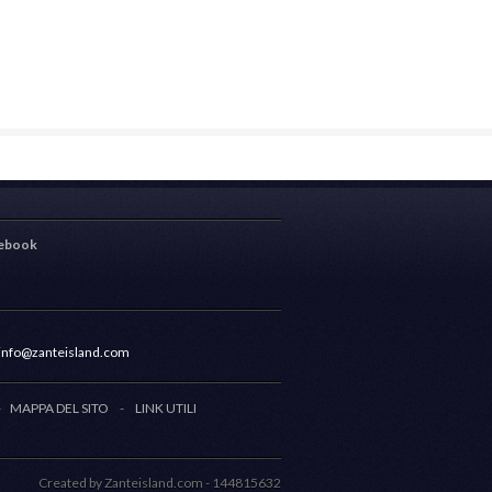
ebook
info@zanteisland.com
-
MAPPA DEL SITO
-
LINK UTILI
Created by Zanteisland.com - 144815632