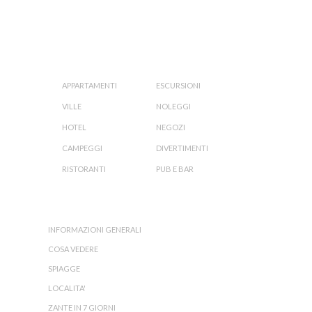
ORGANIZZA LA TUA VACANZA:
APPARTAMENTI
ESCURSIONI
VILLE
NOLEGGI
HOTEL
NEGOZI
CAMPEGGI
DIVERTIMENTI
RISTORANTI
PUB E BAR
L'ISOLA DI ZANTE:
INFORMAZIONI GENERALI
COSA VEDERE
SPIAGGE
LOCALITA'
ZANTE IN 7 GIORNI