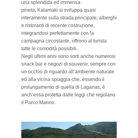
una splendida ed immensa
ZANTE IN 7 GIORNI
6 - Bochali
Campeggi
Ristoranti
Mappa e regole del Parco Marino
Città di Zante
pineta, Kalamaki si sviluppa quasi
interamente sulla strada principale; alberghi
MUSEI, CHIESE E CULTURA
7 - Grotte blu
Divertimenti e Sport
Le tartarughe Caretta-Caretta
Alykes e Alikanas
7 Itinerari per conoscere Zante
e ristoranti di recente costruzione,
integrandosi perfettamente con la
BLOG
8 - Vita notturna
Negozi e Prodotti tipici di Zante
Le isole Strofadi
Argasi
Navagio e costa occidentale
Cultura a Zante
campagna circostante, offrono al turista
tutte le comodità possibili.
9 - Gerakas
Pub e snack bar
Kalamaki
Golfo delle tartarughe
La Storia di Zante
I nostri articoli
Negli ultimi anni sono sorti anche numerosi
snack bar e negozi di souvenir, sempre con
10 - Kampi
Keri e Limni Keri
Grotte di Keri e Marathonissi
Musei
un occhio di riguardo all’ambiente naturale
ed alla vicina spiaggia che, essendo il
Laganas
Vassilikos e il sud
Chiese e Monasteri
prolungamento di quella di Laganas, è
anch’essa protetta dalle leggi che regolano
Tsilivi
Grotte blu e nord selvaggio
Monumenti
il Parco Marino.
Vassilikos
Tra Alykes e Tsilivi
Luoghi storici
Volimes
Zante e Bochali