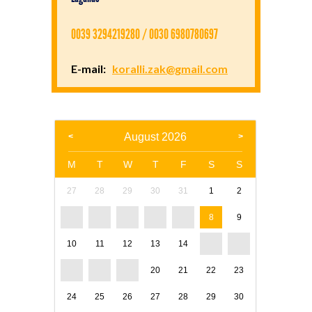
0039 3294219280 / 0030 6980780697
E-mail:
koralli.zak@gmail.com
August 2026
M
T
W
T
F
S
S
27
28
29
30
31
1
2
3
4
5
6
7
8
9
10
11
12
13
14
15
16
17
18
19
20
21
22
23
24
25
26
27
28
29
30