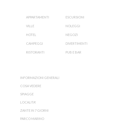
ORGANIZZA LA TUA VACANZA:
APPARTAMENTI
ESCURSIONI
VILLE
NOLEGGI
HOTEL
NEGOZI
CAMPEGGI
DIVERTIMENTI
RISTORANTI
PUB E BAR
L'ISOLA DI ZANTE:
INFORMAZIONI GENERALI
COSA VEDERE
SPIAGGE
LOCALITA'
ZANTE IN 7 GIORNI
PARCO MARINO