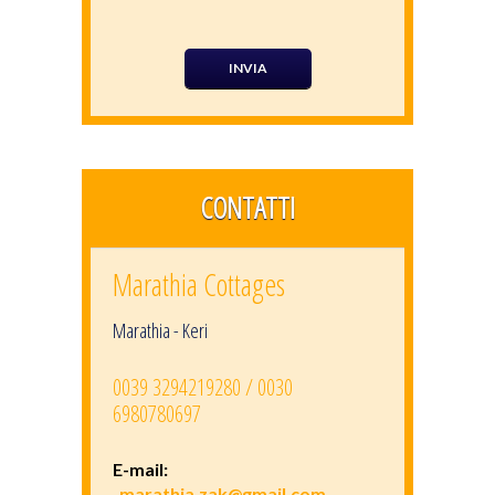
CONTATTI
Marathia Cottages
Marathia - Keri
0039 3294219280 / 0030
6980780697
E-mail:
marathia.zak@gmail.com