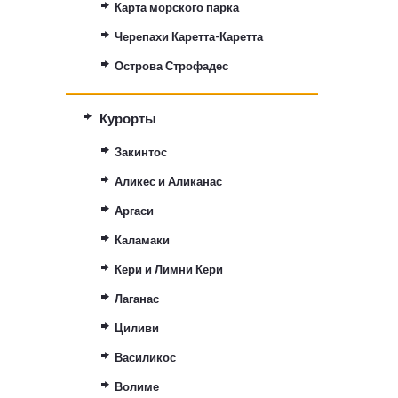
Карта морского парка
Черепахи Каретта-Каретта
Острова Строфадес
Курорты
Закинтос
Аликес и Аликанас
Аргаси
Каламаки
Кери и Лимни Кери
Лаганас
Циливи
Василикос
Волиме